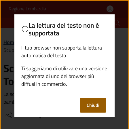
Scuola materna ''Ester T
Vai al contenuto principale
(apre in un'altra scheda).
Regione Lombardia
Comune di Vione
La lettura del testo non è
supportata
Home
/
Vivere il territorio
/
Luoghi
/
Il tuo browser non supporta la lettura
Scuola materna ''Ester Tognali Martini''
automatica del testo.
Scuola materna ''Ester
Ti suggeriamo di utilizzare una versione
aggiornata di uno dei browser più
Tognali Martini''
diffusi in commercio.
La scuola materna ''Ester Tognali Martini'' accoglie i
bambini dai 3 anni ai 6 anni
Chiudi
Condividi
Vedi azioni