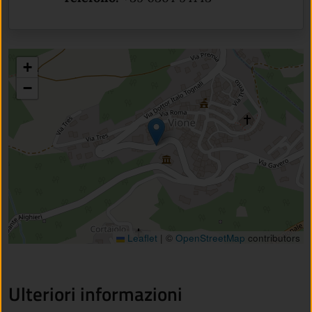
+
−
Leaflet
|
©
OpenStreetMap
contributors
Ulteriori informazioni